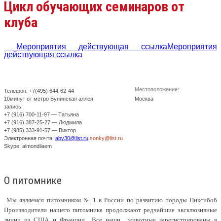
Цикл обучающих семинаров от
клуба
Мероприятия действующая ссылкаМероприятия
действующая ссылка
Местоположение:
Телефон: +7(495) 644-62-44
10минут от метро Бунинская аллея
Москва
запись:
+7 (916) 700-11-97 — Татьяна
+7 (916) 387-25-27 — Людмила
+7 (985) 333-91-57 — Виктор
Электронная почта:
aby30@list.ru
sonky@list.ru
Skype: almondilaem
О питомнике
Мы являемся питомником № 1 в России по развитию породы Пиксибоб
Производители нашего питомника продолжают редчайшие эксклюзивные
линии из США и Франции Все наши животные зарегистрированы в