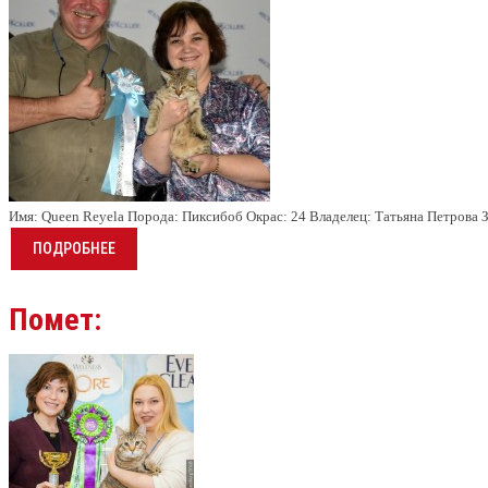
Имя:
Queen Reyela
Порода:
Пиксибоб
Окрас:
24
Владелец:
Татьяна Петрова
ПОДРОБНЕЕ
Помет: