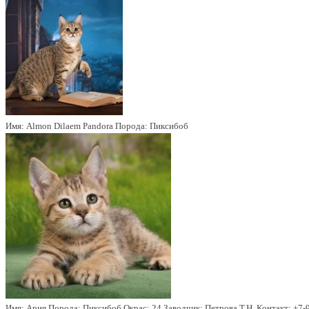
Имя:
Almon Dilaem Pandora
Порода:
Пиксибоб
Имя:
Ария
Порода:
Пиксибоб
Окрас:
24
Заводчик:
Петрова Т.Н.
Контакт:
+7-9