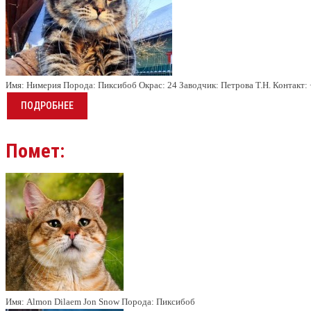
Имя:
Нимерия
Порода:
Пиксибоб
Окрас:
24
Заводчик:
Петрова Т.Н.
Контакт:
ПОДРОБНЕЕ
Помет:
Имя:
Almon Dilaem Jon Snow
Порода:
Пиксибоб