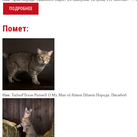
ПОДРОБНЕЕ
Помет:
Имя:
TailsoFTexas Purssell O My Man of Almon Dilaem
Порода:
Писибоб