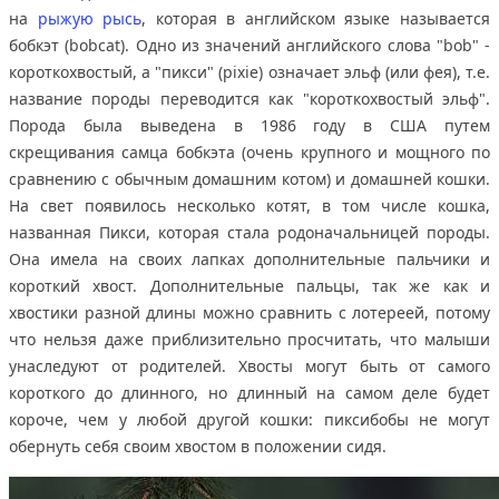
на
рыжую рысь
, которая в английском языке называется
бобкэт (bobcat). Одно из значений английского слова "bob" -
короткохвостый, а "пикси" (pixie) означает эльф (или фея), т.е.
название породы переводится как "короткохвостый эльф".
Порода была выведена в 1986 году в США путем
скрещивания самца бобкэта (очень крупного и мощного по
сравнению с обычным домашним котом) и домашней кошки.
На свет появилось несколько котят, в том числе кошка,
названная Пикси, которая стала родоначальницей породы.
Она имела на своих лапках дополнительные пальчики и
короткий хвост. Дополнительные пальцы, так же как и
хвостики разной длины можно сравнить с лотереей, потому
что нельзя даже приблизительно просчитать, что малыши
унаследуют от родителей. Хвосты могут быть от самого
короткого до длинного, но длинный на самом деле будет
короче, чем у любой другой кошки: пиксибобы не могут
обернуть себя своим хвостом в положении сидя.