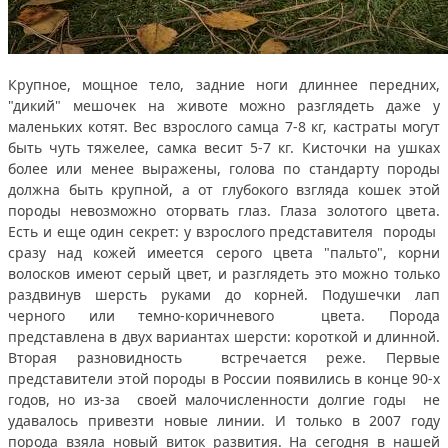
Крупное, мощное тело, задние ноги длиннее передних,
"дикий" мешочек на животе можно разглядеть даже у
маленьких котят. Вес взрослого самца 7-8 кг, кастраты могут
быть чуть тяжелее, самка весит 5-7 кг. Кисточки на ушках
более или менее выражены, голова по стандарту породы
должна быть крупной, а от глубокого взгляда кошек этой
породы невозможно оторвать глаз. Глаза золотого цвета.
Есть и еще один секрет: у взрослого представителя породы
сразу над кожей имеется серого цвета "пальто", корни
волосков имеют серый цвет, и разглядеть это можно только
раздвинув шерсть руками до корней. Подушечки лап
черного или темно-коричневого цвета. Порода
представлена в двух вариантах шерсти: короткой и длинной.
Вторая разновидность встречается реже. Первые
представители этой породы в России появились в конце 90-х
годов, но из-за своей малочисленности долгие годы не
удавалось привезти новые линии. И только в 2007 году
порода взяла новый виток развития. На сегодня в нашей